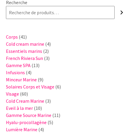
Recherche
41
Corps
41
produits
4
Cold cream marine
4
2
produits
Essentiels marins
2
produits
3
French Riviera Sun
3
13
produits
Gamme SPA
13
4
produits
Infusions
4
produits
9
Minceur Marine
9
produits
6
Solaires Corps et Visage
6
60
produits
Visage
60
produits
3
Cold Cream Marine
3
10
produits
Eveil à la mer
10
produits
11
Gamme Source Marine
11
5
produits
Hyalu-procollagène
5
4
produits
Lumière Marine
4