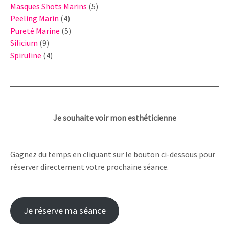
produits
5
Masques Shots Marins
5
4
produits
Peeling Marin
4
produits
5
Pureté Marine
5
9
produits
Silicium
9
produits
4
Spiruline
4
produits
Je souhaite voir mon esthéticienne
Gagnez du temps en cliquant sur le bouton ci-dessous pour
réserver directement votre prochaine séance.
Je réserve ma séance