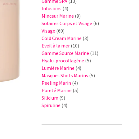
13
produits
Gamme SPA
13
4
produits
Infusions
4
produits
9
Minceur Marine
9
produits
6
Solaires Corps et Visage
6
60
produits
Visage
60
produits
3
Cold Cream Marine
3
10
produits
Eveil à la mer
10
produits
11
Gamme Source Marine
11
5
produits
Hyalu-procollagène
5
4
produits
Lumière Marine
4
produits
5
Masques Shots Marins
5
4
produits
Peeling Marin
4
produits
5
Pureté Marine
5
9
produits
Silicium
9
produits
4
Spiruline
4
produits