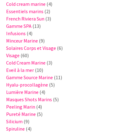
produits
4
Cold cream marine
4
2
produits
Essentiels marins
2
produits
3
French Riviera Sun
3
13
produits
Gamme SPA
13
4
produits
Infusions
4
produits
9
Minceur Marine
9
produits
6
Solaires Corps et Visage
6
60
produits
Visage
60
produits
3
Cold Cream Marine
3
10
produits
Eveil à la mer
10
produits
11
Gamme Source Marine
11
5
produits
Hyalu-procollagène
5
4
produits
Lumière Marine
4
produits
5
Masques Shots Marins
5
4
produits
Peeling Marin
4
produits
5
Pureté Marine
5
9
produits
Silicium
9
produits
4
Spiruline
4
produits