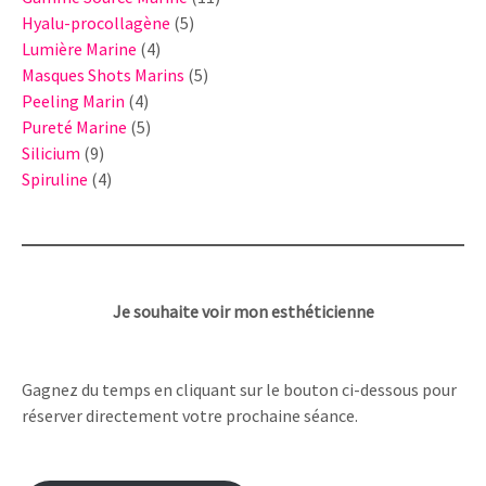
5
produits
Hyalu-procollagène
5
4
produits
Lumière Marine
4
produits
5
Masques Shots Marins
5
4
produits
Peeling Marin
4
produits
5
Pureté Marine
5
9
produits
Silicium
9
produits
4
Spiruline
4
produits
Je souhaite voir mon esthéticienne
Gagnez du temps en cliquant sur le bouton ci-dessous pour
réserver directement votre prochaine séance.