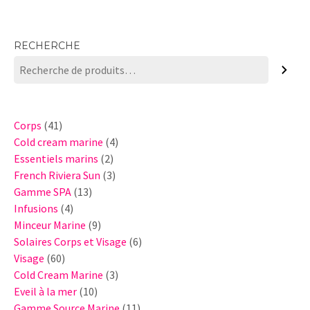
RECHERCHE
41
Corps
41
produits
4
Cold cream marine
4
2
produits
Essentiels marins
2
produits
3
French Riviera Sun
3
13
produits
Gamme SPA
13
4
produits
Infusions
4
produits
9
Minceur Marine
9
produits
6
Solaires Corps et Visage
6
60
produits
Visage
60
produits
3
Cold Cream Marine
3
10
produits
Eveil à la mer
10
produits
11
Gamme Source Marine
11