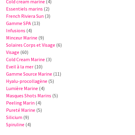
produits
4
Cold cream marine
4
2
produits
Essentiels marins
2
produits
3
French Riviera Sun
3
13
produits
Gamme SPA
13
4
produits
Infusions
4
produits
9
Minceur Marine
9
produits
6
Solaires Corps et Visage
6
60
produits
Visage
60
produits
3
Cold Cream Marine
3
10
produits
Eveil à la mer
10
produits
11
Gamme Source Marine
11
5
produits
Hyalu-procollagène
5
4
produits
Lumière Marine
4
produits
5
Masques Shots Marins
5
4
produits
Peeling Marin
4
produits
5
Pureté Marine
5
9
produits
Silicium
9
produits
4
Spiruline
4
produits