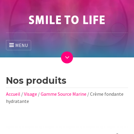
MENU
Nos produits
Accueil
/
Visage
/
Gamme Source Marine
/ Crème fondante
hydratante