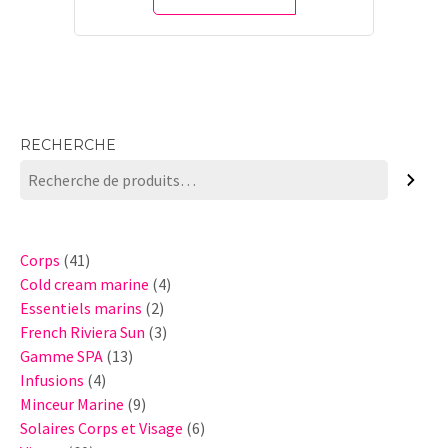
RECHERCHE
41
Corps
41
produits
4
Cold cream marine
4
2
produits
Essentiels marins
2
produits
3
French Riviera Sun
3
13
produits
Gamme SPA
13
4
produits
Infusions
4
produits
9
Minceur Marine
9
produits
6
Solaires Corps et Visage
6