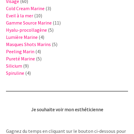
60
produits
Visage
60
produits
3
Cold Cream Marine
3
10
produits
Eveil à la mer
10
produits
11
Gamme Source Marine
11
5
produits
Hyalu-procollagène
5
4
produits
Lumière Marine
4
produits
5
Masques Shots Marins
5
4
produits
Peeling Marin
4
produits
5
Pureté Marine
5
9
produits
Silicium
9
produits
4
Spiruline
4
produits
Je souhaite voir mon esthéticienne
Gagnez du temps en cliquant sur le bouton ci-dessous pour