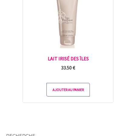
LAIT IRISÉ DES ÎLES
33.50
€
AJOUTER AU PANIER
RECHERCHE