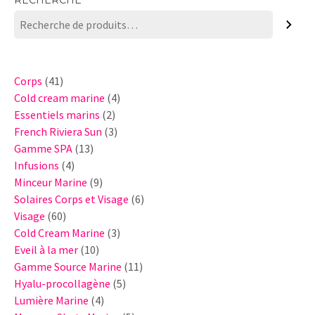
41
Corps
41
produits
4
Cold cream marine
4
2
produits
Essentiels marins
2
produits
3
French Riviera Sun
3
13
produits
Gamme SPA
13
4
produits
Infusions
4
produits
9
Minceur Marine
9
produits
6
Solaires Corps et Visage
6
60
produits
Visage
60
produits
3
Cold Cream Marine
3
10
produits
Eveil à la mer
10
produits
11
Gamme Source Marine
11
5
produits
Hyalu-procollagène
5
4
produits
Lumière Marine
4