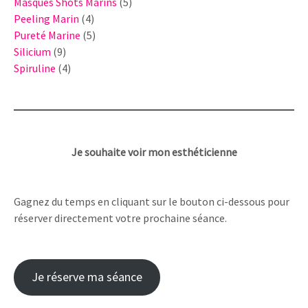
produits
5
Masques Shots Marins
5
4
produits
Peeling Marin
4
produits
5
Pureté Marine
5
9
produits
Silicium
9
produits
4
Spiruline
4
produits
Je souhaite voir mon esthéticienne
Gagnez du temps en cliquant sur le bouton ci-dessous pour
réserver directement votre prochaine séance.
Je réserve ma séance