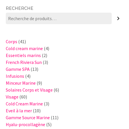
RECHERCHE
41
Corps
41
produits
4
Cold cream marine
4
2
produits
Essentiels marins
2
produits
3
French Riviera Sun
3
13
produits
Gamme SPA
13
4
produits
Infusions
4
produits
9
Minceur Marine
9
produits
6
Solaires Corps et Visage
6
60
produits
Visage
60
produits
3
Cold Cream Marine
3
10
produits
Eveil à la mer
10
produits
11
Gamme Source Marine
11
5
produits
Hyalu-procollagène
5