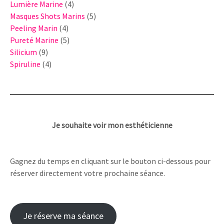
4
produits
Lumière Marine
4
produits
5
Masques Shots Marins
5
4
produits
Peeling Marin
4
produits
5
Pureté Marine
5
9
produits
Silicium
9
produits
4
Spiruline
4
produits
Je souhaite voir mon esthéticienne
Gagnez du temps en cliquant sur le bouton ci-dessous pour
réserver directement votre prochaine séance.
Je réserve ma séance