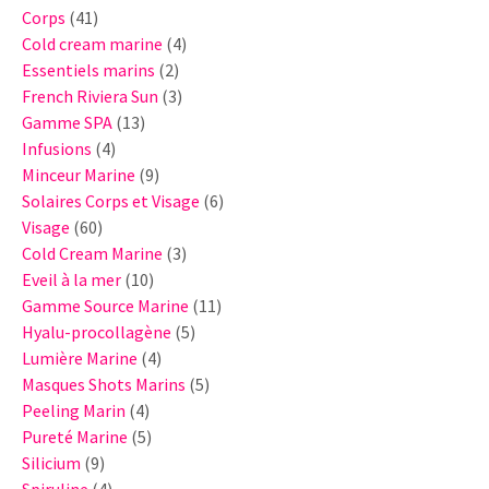
41
Corps
41
produits
4
Cold cream marine
4
2
produits
Essentiels marins
2
produits
3
French Riviera Sun
3
13
produits
Gamme SPA
13
4
produits
Infusions
4
produits
9
Minceur Marine
9
produits
6
Solaires Corps et Visage
6
60
produits
Visage
60
produits
3
Cold Cream Marine
3
10
produits
Eveil à la mer
10
produits
11
Gamme Source Marine
11
5
produits
Hyalu-procollagène
5
4
produits
Lumière Marine
4
produits
5
Masques Shots Marins
5
4
produits
Peeling Marin
4
produits
5
Pureté Marine
5
9
produits
Silicium
9
produits
4
Spiruline
4