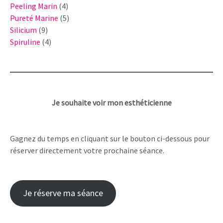
4
produits
Peeling Marin
4
produits
5
Pureté Marine
5
9
produits
Silicium
9
produits
4
Spiruline
4
produits
Je souhaite voir mon esthéticienne
Gagnez du temps en cliquant sur le bouton ci-dessous pour
réserver directement votre prochaine séance.
Je réserve ma séance