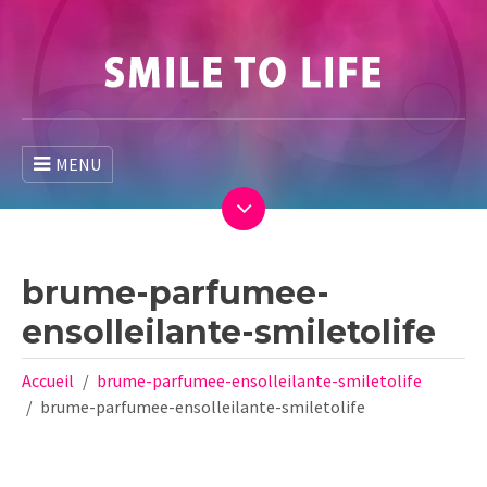
MENU
brume-parfumee-
ensolleilante-smiletolife
Accueil
brume-parfumee-ensolleilante-smiletolife
brume-parfumee-ensolleilante-smiletolife