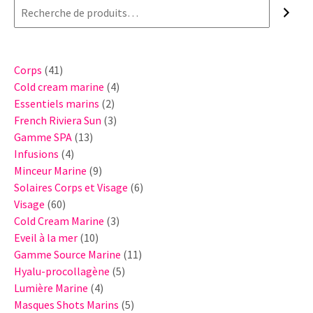
41
Corps
41
produits
4
Cold cream marine
4
2
produits
Essentiels marins
2
produits
3
French Riviera Sun
3
13
produits
Gamme SPA
13
4
produits
Infusions
4
produits
9
Minceur Marine
9
produits
6
Solaires Corps et Visage
6
60
produits
Visage
60
produits
3
Cold Cream Marine
3
10
produits
Eveil à la mer
10
produits
11
Gamme Source Marine
11
5
produits
Hyalu-procollagène
5
4
produits
Lumière Marine
4
produits
5
Masques Shots Marins
5